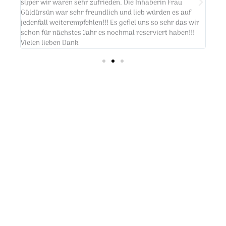
super wir waren sehr zufrieden. Die Inhaberin Frau
ungl
r
Güldürsün war sehr freundlich und lieb würden es auf
doch
jedenfall weiterempfehlen!!! Es gefiel uns so sehr das wir
ruhi
schon für nächstes Jahr es nochmal reserviert haben!!!
Ausb
Vielen lieben Dank