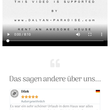
Das sagen andere über uns...
Dilek





Außergewöhnlich
m
Es war ein sehr schöner Urlaub in dem Haus war alles
Es w