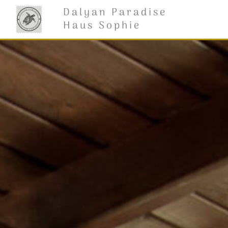
İçeriğe
Dalyan Paradise
atla
Haus Sophie