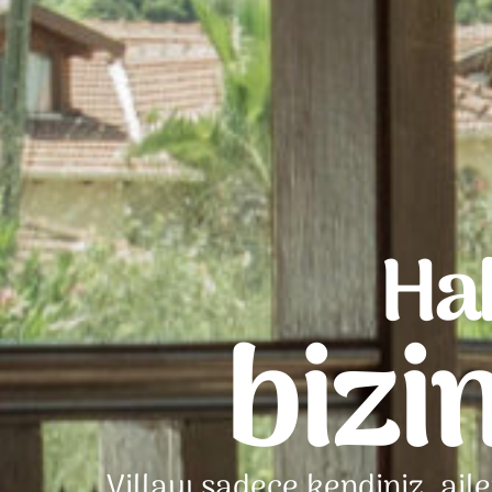
Ha
bizi
Villayı sadece kendiniz, ail