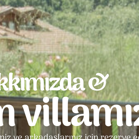
kkımızda &
m villamı
eniz ve arkadaşlarınız için rezerve 