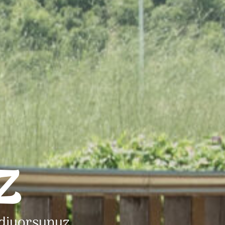
z
ediyorsunuz.